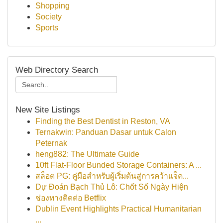
Shopping
Society
Sports
Web Directory Search
New Site Listings
Finding the Best Dentist in Reston, VA
Ternakwin: Panduan Dasar untuk Calon
Peternak
heng882: The Ultimate Guide
10ft Flat-Floor Bunded Storage Containers: A ...
สล็อต PG: คู่มือสำหรับผู้เริ่มต้นสู่การคว้าแจ็ค...
Dự Đoán Bạch Thủ Lô: Chốt Số Ngày Hiện
ช่องทางติดต่อ Betflix
Dublin Event Highlights Practical Humanitarian
...