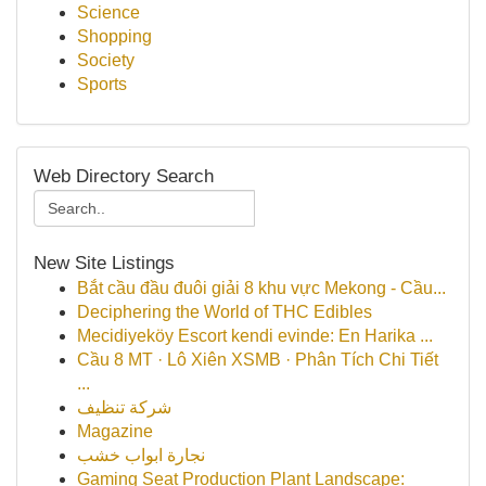
Science
Shopping
Society
Sports
Web Directory Search
New Site Listings
Bắt cầu đầu đuôi giải 8 khu vực Mekong - Cầu...
Deciphering the World of THC Edibles
Mecidiyeköy Escort kendi evinde: En Harika ...
Cầu 8 MT · Lô Xiên XSMB · Phân Tích Chi Tiết
...
شركة تنظيف
Magazine
نجارة ابواب خشب
Gaming Seat Production Plant Landscape: