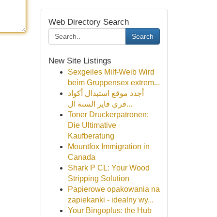
Web Directory Search
Search
New Site Listings
Sexgeiles Milf-Weib Wird
beim Gruppensex extrem...
أجدد موقع استبدال أكواد
فري فاير السنة ال...
Toner Druckerpatronen:
Die Ultimative
Kaufberatung
Mountfox Immigration in
Canada
Shark P CL: Your Wood
Stripping Solution
Papierowe opakowania na
zapiekanki - idealny wy...
Your Bingoplus: the Hub