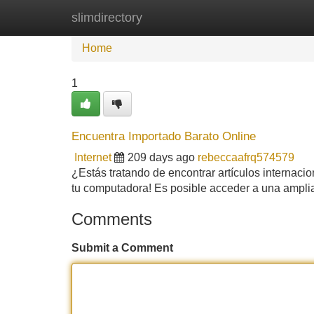
slimdirectory
Home
New Site Listings
Add Site
Home
1
Encuentra Importado Barato Online
Internet
209 days ago
rebeccaafrq574579
¿Estás tratando de encontrar artículos internacio
tu computadora! Es posible acceder a una ampli
Comments
Submit a Comment