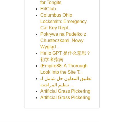
for Tongits
HitClub
Columbus Ohio
Locksmith: Emergency
Car Key Repl...
Pokrywa na Pudełko z
Chusteczkami: Nowy
Wygląd ...
Hello GPT 是什么意思？
初学者指南
{Empire88: A Thorough
Look into the Site T...
تطبيق المعاون حل شامل لـ
تنظيم المراجعة ...
Artificial Grass Pickering
Artificial Grass Pickering