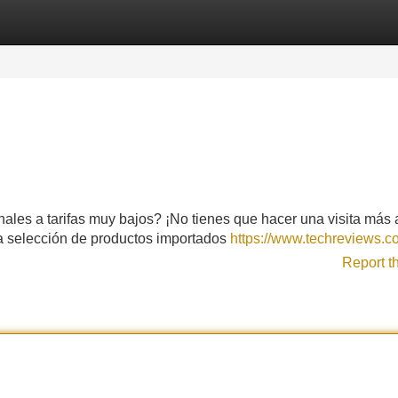
Categories
Register
Login
nales a tarifas muy bajos? ¡No tienes que hacer una visita más 
a selección de productos importados
https://www.techreviews.c
Report t