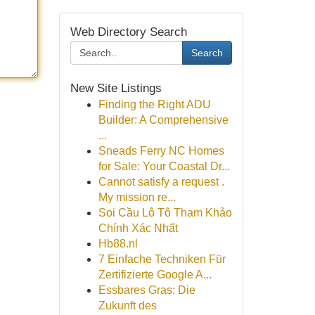
Web Directory Search
Search
New Site Listings
Finding the Right ADU
Builder: A Comprehensive
...
Sneads Ferry NC Homes
for Sale: Your Coastal Dr...
Cannot satisfy a request .
My mission re...
Soi Cầu Lô Tô Tham Khảo
Chính Xác Nhất
Hb88.nl
7 Einfache Techniken Für
Zertifizierte Google A...
Essbares Gras: Die
Zukunft des