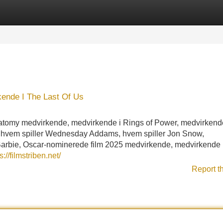
Categories
Register
Login
ende I The Last Of Us
tomy medvirkende, medvirkende i Rings of Power, medvirkende
 hvem spiller Wednesday Addams, hvem spiller Jon Snow,
arbie, Oscar-nominerede film 2025 medvirkende, medvirkende 
s://filmstriben.net/
Report t