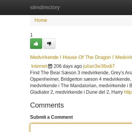
slimdirectory
Home
New Site Listings
Add Site
Home
1
Medvirkende I House Of The Dragon I Medvirk
Internet
206 days ago
julian3w36vdi7
Find The Bear Sæson 3 medvirkende, Grey's Ana
Oppenheimer, Bridgerton sæson 4 medvirkende,
medvirkende i The Mandalorian, medvirkende i B
Gladiator 2, medvirkende i Dune del 2, Harry
http
Comments
Submit a Comment