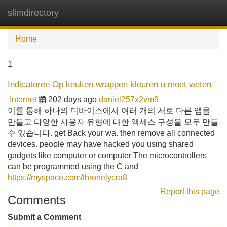
slimdirectory
Tog
navi
Home
1
Indicatoren Op keuken wrappen kleuren u moet weten
Internet
202 days ago
daniel257x2vm9
이를 통해 하나의 디바이스에서 여러 개의 서로 다른 앱을
만들고 다양한 사용자 유형에 대한 액세스 구성을 모두 만들
수 있습니다. get Back your wa. then remove all connected
devices. people may have hacked you using shared
gadgets like computer or computer The microcontrollers
can be programmed using the C and
https://myspace.com/thronelycra8
Report this page
Comments
Submit a Comment