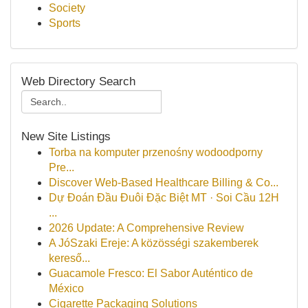
Society
Sports
Web Directory Search
New Site Listings
Torba na komputer przenośny wodoodporny
Pre...
Discover Web-Based Healthcare Billing & Co...
Dự Đoán Đầu Đuôi Đặc Biệt MT · Soi Cầu 12H
...
2026 Update: A Comprehensive Review
A JóSzaki Ereje: A közösségi szakemberek
kereső...
Guacamole Fresco: El Sabor Auténtico de
México
Cigarette Packaging Solutions