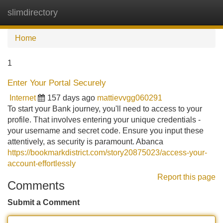
slimdirectory
Tog
navi
Home
1
Enter Your Portal Securely
Internet
157 days ago
mattievvgg060291
To start your Bank journey, you'll need to access to your
profile. That involves entering your unique credentials -
your username and secret code. Ensure you input these
attentively, as security is paramount. Abanca
https://bookmarkdistrict.com/story20875023/access-your-
account-effortlessly
Report this page
Comments
Submit a Comment