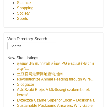
Science
Shopping
Society
Sports
Web Directory Search
New Site Listings
สุดยอดประสบการณ์! สล็อต PG พร้อมเสิร์ฟความ
สนุกไ...
土豆官网最新网址查询指南
Revolutionize Animal Feeding through Wire...
Slot gacor
A JóSzaki Ereje: A közösségi szakemberek
kereső...
Łyżeczka Czarne Superior 18cm – Doskonała ...
Sustainable Packaging Answers: Why Gable