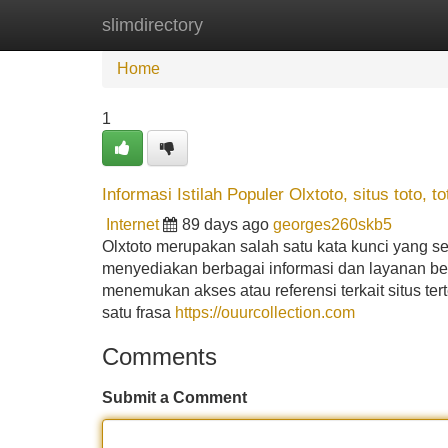
slimdirectory
Home
New Site Listings
Add Site
Home
1
Informasi Istilah Populer Olxtoto, situs toto, t
Internet
89 days ago
georges260skb5
Olxtoto merupakan salah satu kata kunci yang se
menyediakan berbagai informasi dan layanan ber
menemukan akses atau referensi terkait situs tert
satu frasa
https://ouurcollection.com
Comments
Submit a Comment