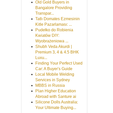
Old Gold Buyers in
Bangalore Providing
Transpar...
Tatlı Domates Ezmesinin
Kitle Pazarlaması: ...
Pudełko do Robienia
Kwiatów DIY:
Wyobrażeniowa ...
Shubh Veda Akurdi |
Premium 3, 4 & 4.5 BHK
Luxu...
Finding Your Perfect Used
Car: A Buyer's Guide
Local Mobile Welding
Services in Sydney
MBBS in Russia
Plan Higher Education
Abroad with Santure ai
Silicone Dolls Australia:
Your Ultimate Buying...