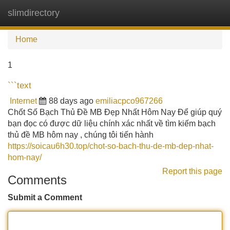
slimdirectory
Tog
navi
Home
1
```text
Internet
88 days ago
emiliacpco967266
Chốt Số Bạch Thủ Đề MB Đẹp Nhất Hôm Nay Để giúp quý
bạn đọc có được dữ liệu chính xác nhất về tìm kiếm bạch
thủ đề MB hôm nay , chúng tôi tiến hành
https://soicau6h30.top/chot-so-bach-thu-de-mb-dep-nhat-
hom-nay/
Report this page
Comments
Submit a Comment