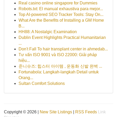
Real casino online singapore for Dummies
Robots.txt: El manual exhaustiva para mejor...
Top AI-powered SEO Tracker Tools: Stay On...
What Are the Benefits of Installing a GM Home
B...
HH88: A Nostalgic Examination
Dublin Event Highlights Practical Humanitarian
...
Don't Fall To hair transplant center in ahmedab...
Tư vấn ISO 9001 và ISO 22000: Giải pháp
hiệu...
준니슈즈: 힙스터 아이템 , 운동화 신발 완벽 ...
Fortunabola: Langkah-langkah Detail untuk
Orang...
Sultan Comfort Solutions
Copyright © 2026 |
New Site Listings
|
RSS Feeds
Link