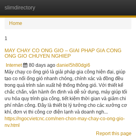
slimdirectory
Tog
navi
Home
1
MAY CHAY CO ONG GIO – GIAI PHAP GIA CONG
ONG GIO CHUYEN NGHIEP
Internet
80 days ago
daniel5h80dgi6
Máy chạy co ống gió là giải pháp gia công hiện đại, giúp
tạo co nối ống gió nhanh chóng, chính xác và đồng đều
trong quá trình sản xuất hệ thống thông gió. Với thiết kế
chắc chắn, vận hành ổn định và dễ sử dụng, máy giúp tối
ưu hóa quy trình gia công, tiết kiệm thời gian và giảm chi
phí nhân công. Đây là thiết bị lý tưởng cho các xưởng cơ
khí, đơn vị thi công cơ điện lạnh và doanh ngh...
https://ngocvietcnc.com/nen-chon-may-chay-co-ong-gio-
nv.html
Report this page