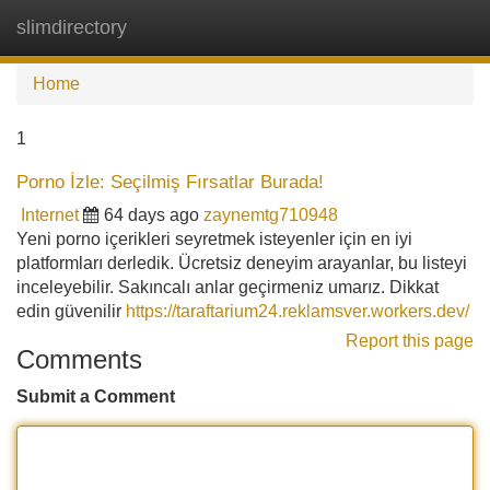
slimdirectory
Tog
navi
Home
1
Porno İzle: Seçilmiş Fırsatlar Burada!
Internet
64 days ago
zaynemtg710948
Yeni porno içerikleri seyretmek isteyenler için en iyi
platformları derledik. Ücretsiz deneyim arayanlar, bu listeyi
inceleyebilir. Sakıncalı anlar geçirmeniz umarız. Dikkat
edin güvenilir
https://taraftarium24.reklamsver.workers.dev/
Report this page
Comments
Submit a Comment