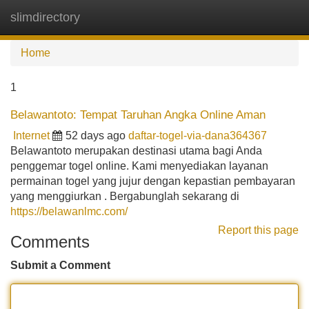
slimdirectory
Tog
navi
Home
1
Belawantoto: Tempat Taruhan Angka Online Aman
Internet
52 days ago
daftar-togel-via-dana364367
Belawantoto merupakan destinasi utama bagi Anda
penggemar togel online. Kami menyediakan layanan
permainan togel yang jujur dengan kepastian pembayaran
yang menggiurkan . Bergabunglah sekarang di
https://belawanlmc.com/
Report this page
Comments
Submit a Comment