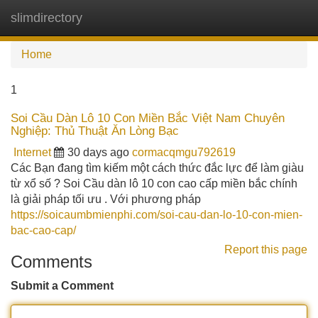
slimdirectory
Tog
navi
Home
1
Soi Cầu Dàn Lô 10 Con Miền Bắc Việt Nam Chuyên
Nghiệp: Thủ Thuật Ăn Lòng Bạc
Internet
30 days ago
cormacqmgu792619
Các Bạn đang tìm kiếm một cách thức đắc lực để làm giàu
từ xổ số ? Soi Cầu dàn lô 10 con cao cấp miền bắc chính
là giải pháp tối ưu . Với phương pháp
https://soicaumbmienphi.com/soi-cau-dan-lo-10-con-mien-
bac-cao-cap/
Report this page
Comments
Submit a Comment