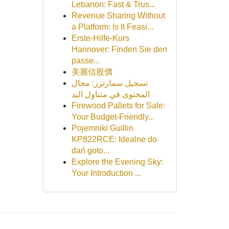
Lebanon: Fast & Trus...
Revenue Sharing Without
a Platform: Is It Feasi...
Erste-Hilfe-Kurs
Hannover: Finden Sie den
passe...
美麗信股價
تسجيل سمارترز: مجال
المحتوى في متناول اليد
Firewood Pallets for Sale:
Your Budget-Friendly...
Pojemniki Guillin
KP822RCE: Idealne do
dań goto...
Explore the Evening Sky:
Your Introduction ...