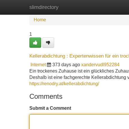
slimdirectory
Home
New Site Listings
Add Site
Home
1
Kellerabdichtung : Expertenwissen für ein tr
Internet
373 days ago
xandervudl952284
Ein trockenes Zuhause ist ein glückliches Zuhau
Deshalb ist eine fachgerechte Kellerabdichtung
https://renodry.at/kellerabdichtung/
Comments
Submit a Comment