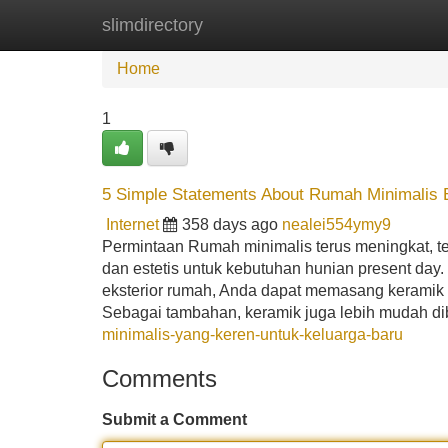
slimdirectory
Home
New Site Listings
Add Site
Home
1
5 Simple Statements About Rumah Minimalis 
Internet
358 days ago
nealei554ymy9
Permintaan Rumah minimalis terus meningkat, t
dan estetis untuk kebutuhan hunian present day
eksterior rumah, Anda dapat memasang keramik
Sebagai tambahan, keramik juga lebih mudah di
minimalis-yang-keren-untuk-keluarga-baru
Comments
Submit a Comment