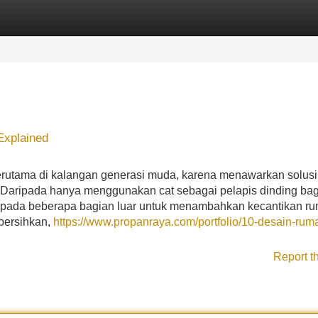
Categories
Register
Login
Explained
erutama di kalangan generasi muda, karena menawarkan solusi 
. Daripada hanya menggunakan cat sebagai pelapis dinding ba
 pada beberapa bagian luar untuk menambahkan kecantikan ru
bersihkan,
https://www.propanraya.com/portfolio/10-desain-rum
Report t