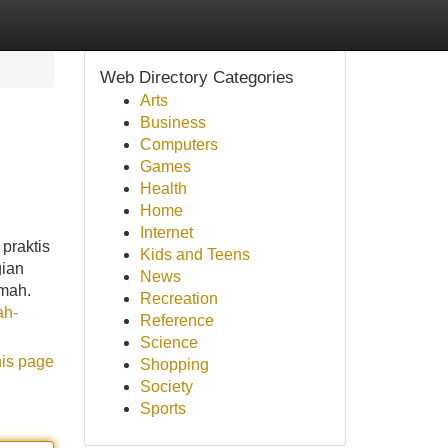
Web Directory Categories
Arts
Business
Computers
Games
Health
Home
Internet
praktis
Kids and Teens
gian
News
mah.
Recreation
ah-
Reference
Science
his page
Shopping
Society
Sports