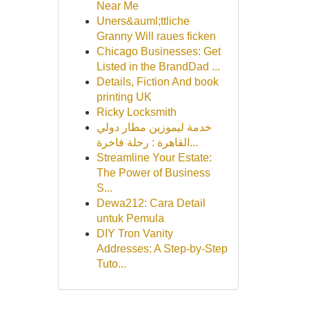
Near Me
Uners&auml;ttliche
Granny Will raues ficken
Chicago Businesses: Get
Listed in the BrandDad ...
Details, Fiction And book
printing UK
Ricky Locksmith
خدمة ليموزين مطار دولي
القاهرة : رحلة فاخرة...
Streamline Your Estate:
The Power of Business
S...
Dewa212: Cara Detail
untuk Pemula
DIY Tron Vanity
Addresses: A Step-by-Step
Tuto...