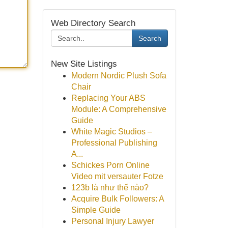
Web Directory Search
Search
New Site Listings
Modern Nordic Plush Sofa
Chair
Replacing Your ABS
Module: A Comprehensive
Guide
White Magic Studios –
Professional Publishing
A...
Schickes Porn Online
Video mit versauter Fotze
123b là như thế nào?
Acquire Bulk Followers: A
Simple Guide
Personal Injury Lawyer